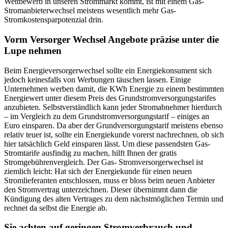
Wettbewerb in unseren Strommarkt kommt, ist mit einem Gas-
Stromanbieterwechsel meistens wesentlich mehr Gas-
Stromkostensparpotenzial drin.
Vorm Versorger Wechsel Angebote präzise unter die
Lupe nehmen
Beim Energieversorgerwechsel sollte ein Energiekonsument sich
jedoch keinesfalls von Werbungen täuschen lassen. Einige
Unternehmen werben damit, die KWh Energie zu einem bestimmten
Energiewert unter diesem Preis des Grundstromversorgungstarifes
anzubieten. Selbstverständlich kann jeder Stromabnehmer hierdurch
– im Vergleich zu dem Grundstromversorgungstarif – einiges an
Euro einsparen. Da aber der Grundversorgungstarif meistens ebenso
relativ teuer ist, sollte ein Energiekunde vorerst nachrechnen, ob sich
hier tatsächlich Geld einsparen lässt. Um diese passendsten Gas-
Stromtarife ausfindig zu machen, hilft Ihnen der gratis
Stromgebührenvergleich. Der Gas- Stromversorgerwechsel ist
ziemlich leicht: Hat sich der Energiekunde für einen neuen
Stromlieferanten entschlossen, muss er bloss beim neuen Anbieter
den Stromvertrag unterzeichnen. Dieser übernimmt dann die
Kündigung des alten Vertrages zu dem nächstmöglichen Termin und
rechnet da selbst die Energie ab.
Sie achten auf geringen Stromverbrauch und