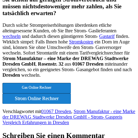
müssen nichtsdestoweniger mehr zahlen, als Sie
tatsächlich erwarten?
Durch solche Strompreiserhöhungen überdenken etliche
alteingesessene Kunden, ob Sie Ihre Strom- Gaslieferanten
wechseln
und dadurch diesen günstigeren Strom-
Gastarif
finden.
Wirklich simpel: Falls Ihnen hohe
Stromkosten
ein Dorn im Auge
sind, können Sie ohne Umschweife den Strom- Gasversorger
wechseln. Sofort Stromtarife mit einem Tarifvergleichsrechner für
Strom Manufaktur – eine Marke der DREWAG Stadtwerke
Dresden GmbH
,
Rosenstr. 32
aus
01067 Dresden
miteinander
vergleichen, so ein geeignetes Strom- Gasangebot finden und nach
Dresden
wechseln.
Gas Online Rechner
Strom Online Rechner
Verschlagwortet mit
01067 Dresden
,
Strom Manufaktur - eine Marke
der DREWAG Stadtwerke Dresden GmbH - Strom- Gaspreis
Vergleich Erfahrungen in Dresden
Schreiben Sie einen Kommentar