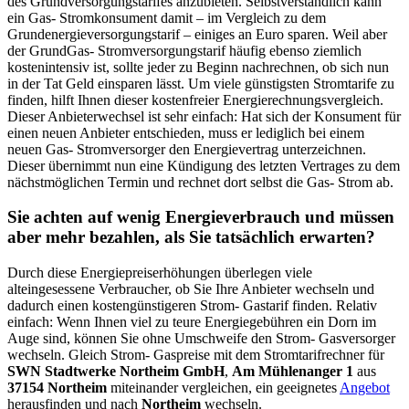
des Grundversorgungstarifes anzubieten. Selbstverständlich kann
ein Gas- Stromkonsument damit – im Vergleich zu dem
Grundenergieversorgungstarif – einiges an Euro sparen. Weil aber
der GrundGas- Stromversorgungstarif häufig ebenso ziemlich
kostenintensiv ist, sollte jeder zu Beginn nachrechnen, ob sich nun
in der Tat Geld einsparen lässt. Um viele günstigsten Stromtarife zu
finden, hilft Ihnen dieser kostenfreier Energierechnungsvergleich.
Dieser Anbieterwechsel ist sehr einfach: Hat sich der Konsument für
einen neuen Anbieter entschieden, muss er lediglich bei einem
neuen Gas- Stromversorger den Energievertrag unterzeichnen.
Dieser übernimmt nun eine Kündigung des letzten Vertrages zu dem
nächstmöglichen Termin und rechnet dort selbst die Gas- Strom ab.
Sie achten auf wenig Energieverbrauch und müssen
aber mehr bezahlen, als Sie tatsächlich erwarten?
Durch diese Energiepreiserhöhungen überlegen viele
alteingesessene Verbraucher, ob Sie Ihre Anbieter wechseln und
dadurch einen kostengünstigeren Strom- Gastarif finden. Relativ
einfach: Wenn Ihnen viel zu teure Energiegebühren ein Dorn im
Auge sind, können Sie ohne Umschweife den Strom- Gasversorger
wechseln. Gleich Strom- Gaspreise mit dem Stromtarifrechner für
SWN Stadtwerke Northeim GmbH
,
Am Mühlenanger 1
aus
37154 Northeim
miteinander vergleichen, ein geeignetes
Angebot
herausfinden und nach
Northeim
wechseln.