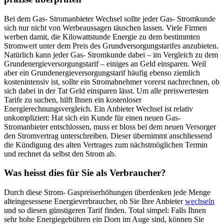
Bei dem Gas- Stromanbieter Wechsel sollte jeder Gas- Stromkunde
sich nur nicht von Werbeaussagen täuschen lassen. Viele Firmen
werben damit, die Kilowattstunde Energie zu dem bestimmten
Stromwert unter dem Preis des Grundversorgungstarifes anzubieten.
Natürlich kann jeder Gas- Stromkunde dabei – im Vergleich zu dem
Grundenergieversorgungstarif – einiges an Geld einsparen. Weil
aber ein Grundenergieversorgungstarif häufig ebenso ziemlich
kostenintensiv ist, sollte ein Stromabnehmer vorerst nachrechnen, ob
sich dabei in der Tat Geld einsparen lässt. Um alle preiswertesten
Tarife zu suchen, hilft Ihnen ein kostenloser
Energierechnungsvergleich. Ein Anbieter Wechsel ist relativ
unkompliziert: Hat sich ein Kunde für einen neuen Gas-
Stromanbieter entschlossen, muss er bloss bei dem neuen Versorger
den Stromvertrag unterschreiben. Dieser übernimmt anschliessend
die Kündigung des alten Vertrages zum nächstmöglichen Termin
und rechnet da selbst den Strom ab.
Was heisst dies für Sie als Verbraucher?
Durch diese Strom- Gaspreiserhöhungen überdenken jede Menge
alteingesessene Energieverbraucher, ob Sie Ihre Anbieter
wechseln
und so diesen günstigeren Tarif finden. Total simpel: Falls Ihnen
sehr hohe Energiegebühren ein Dorn im Auge sind, können Sie