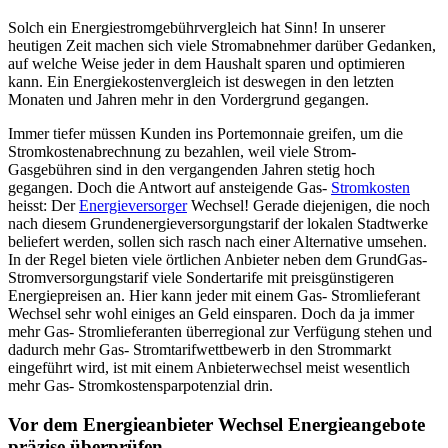
Solch ein Energiestromgebührvergleich hat Sinn! In unserer
heutigen Zeit machen sich viele Stromabnehmer darüber Gedanken,
auf welche Weise jeder in dem Haushalt sparen und optimieren
kann. Ein Energiekostenvergleich ist deswegen in den letzten
Monaten und Jahren mehr in den Vordergrund gegangen.
Immer tiefer müssen Kunden ins Portemonnaie greifen, um die
Stromkostenabrechnung zu bezahlen, weil viele Strom-
Gasgebühren sind in den vergangenden Jahren stetig hoch
gegangen. Doch die Antwort auf ansteigende Gas-
Stromkosten
heisst: Der
Energieversorger
Wechsel! Gerade diejenigen, die noch
nach diesem Grundenergieversorgungstarif der lokalen Stadtwerke
beliefert werden, sollen sich rasch nach einer Alternative umsehen.
In der Regel bieten viele örtlichen Anbieter neben dem GrundGas-
Stromversorgungstarif viele Sondertarife mit preisgünstigeren
Energiepreisen an. Hier kann jeder mit einem Gas- Stromlieferant
Wechsel sehr wohl einiges an Geld einsparen. Doch da ja immer
mehr Gas- Stromlieferanten überregional zur Verfügung stehen und
dadurch mehr Gas- Stromtarifwettbewerb in den Strommarkt
eingeführt wird, ist mit einem Anbieterwechsel meist wesentlich
mehr Gas- Stromkostensparpotenzial drin.
Vor dem Energieanbieter Wechsel Energieangebote
präzise überprüfen