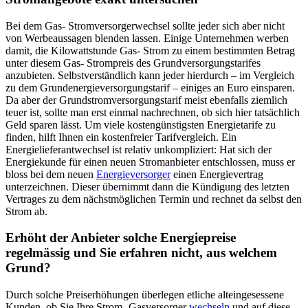
Bei dem Gas- Stromversorgerwechsel sollte jeder sich aber nicht
von Werbeaussagen blenden lassen. Einige Unternehmen werben
damit, die Kilowattstunde Gas- Strom zu einem bestimmten Betrag
unter diesem Gas- Strompreis des Grundversorgungstarifes
anzubieten. Selbstverständlich kann jeder hierdurch – im Vergleich
zu dem Grundenergieversorgungstarif – einiges an Euro einsparen.
Da aber der Grundstromversorgungstarif meist ebenfalls ziemlich
teuer ist, sollte man erst einmal nachrechnen, ob sich hier tatsächlich
Geld sparen lässt. Um viele kostengünstigsten Energietarife zu
finden, hilft Ihnen ein kostenfreier Tarifvergleich. Ein
Energielieferantwechsel ist relativ unkompliziert: Hat sich der
Energiekunde für einen neuen Stromanbieter entschlossen, muss er
bloss bei dem neuen
Energieversorger
einen Energievertrag
unterzeichnen. Dieser übernimmt dann die Kündigung des letzten
Vertrages zu dem nächstmöglichen Termin und rechnet da selbst den
Strom ab.
Erhöht der Anbieter solche Energiepreise
regelmässig und Sie erfahren nicht, aus welchem
Grund?
Durch solche Preiserhöhungen überlegen etliche alteingesessene
Kunden, ob Sie Ihre Strom- Gasversorger
wechseln
und auf diese