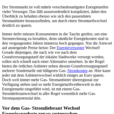
Der Strommarkt ist voll mittels verschiedenartigsten Energietarifen
vieler Versorger. Das fällt ausserordentlich kompliziert, dabei den
Überblick zu behalten ebenso wie sich den passendsten
Stromanbieter herauszufinden, um durch einen Stromtarifwechsel
deutlich zu sparen.
Immer tiefer müssen Konsumenten in die Tasche greifen, um eine
Stromrechnung zu bezahlen, denn sämtliche Energiekosten sind in
den vergangenden Jahren immerzu hoch gegangen. Nur die Antwort
auf ansteigende Preise heisst: Der
Energieversorger
Wechsel!
Gerade diejenigen, die nach wie vor nach dem
Grundversorgungstarif der lokalen Stadtwerke versorgt werden,
sollen sich schnell nach einer Alternative umsehen. In der Regel
bieten die örtlichen Anbieter neben diesem Grundversorgungstarif
mehrere Sondertarife mit billigeren Gas-
Stromkosten
an. Hier kann
jeder mit dem Anbieterwechsel wirklich einiges an Euro sparen.
Doch weil immer mehr Gas- Stromanbieter überregional zur
Verfügung stehen und so mehr Energietarifwettbewerb in den
Energiemarkt eingeführt wird, ist mit einem Gas-
Stromlieferantwechsel in aller Regel wesentlich mehr Gas-
Stromsparpotenzial drin.
Vor dem Gas- Stromlieferant Wechsel
Energieangebote genau untersuchen