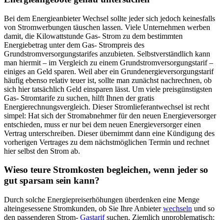
Bei dem Energieanbieter Wechsel sollte jeder sich jedoch keinesfalls
von Stromwerbungen täuschen lassen. Viele Unternehmen werben
damit, die Kilowattstunde Gas- Strom zu dem bestimmten
Energiebetrag unter dem Gas- Strompreis des
Grundstromversorgungstarifes anzubieten. Selbstverständlich kann
man hiermit – im Vergleich zu einem Grundstromversorgungstarif –
einiges an Geld sparen. Weil aber ein Grundenergieversorgungstarif
häufig ebenso relativ teuer ist, sollte man zunächst nachrechnen, ob
sich hier tatsächlich Geld einsparen lässt. Um viele preisgünstigsten
Gas- Stromtarife zu suchen, hilft Ihnen der gratis
Energierechnungsvergleich. Dieser Stromlieferantwechsel ist recht
simpel: Hat sich der Stromabnehmer für den neuen Energieversorger
entschieden, muss er nur bei dem neuen Energieversorger einen
Vertrag unterschreiben. Dieser übernimmt dann eine Kündigung des
vorherigen Vertrages zu dem nächstmöglichen Termin und rechnet
hier selbst den Strom ab.
Wieso teure Stromkosten begleichen, wenn jeder so
gut sparsam sein kann?
Durch solche Energiepreiserhöhungen überdenken eine Menge
alteingesessene Stromkunden, ob Sie Ihre Anbieter
wechseln
und so
den passenderen Strom-
Gastarif
suchen. Ziemlich unproblematisch: